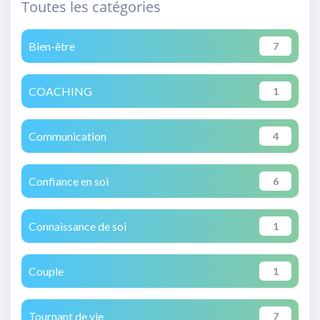
Toutes les catégories
Bien-être
7
COACHING
1
Communication
4
Confiance en soi
6
Connaissance de soi
1
Couple
1
Tournant de vie
7