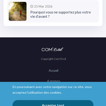
25 Mar 2026
Pourquoi vous ne supportez plus votre
vie d’avant ?
Copyright Com'Evol
Accueil
A propos
En poursuivant avec votre navigation sur ce site, vous
Mentions légales
acceptez l'utilisation des cookies.
CGV
Accepter tout