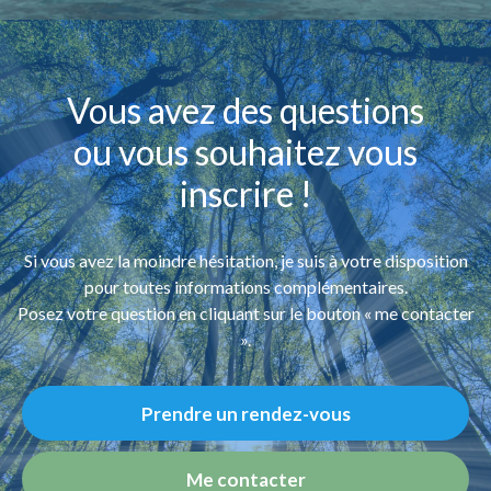
Vous avez des questions
ou vous souhaitez vous
inscrire !
Si vous avez la moindre hésitation, je suis à votre disposition
pour toutes informations complémentaires.
Posez votre question en cliquant sur le bouton « me contacter
».
Prendre un rendez-vous
Me contacter