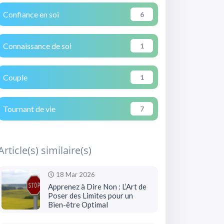
Confiance en soi
6
Connaissance de soi
1
Couple
1
Tournant de vie
7
Article(s) similaire(s)
18 Mar 2026
Apprenez à Dire Non : L’Art de
Poser des Limites pour un
Bien-être Optimal