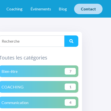
Coaching
Événements
Blog
Contact
Toutes les catégories
Bien-être
7
COACHING
1
Communication
4