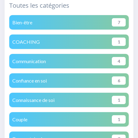
Toutes les catégories
Bien-être
7
COACHING
1
Communication
4
Confiance en soi
6
Connaissance de soi
1
Couple
1