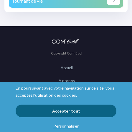
Tournant de vie
7
Copyright Com'Evol
Accueil
A propos
En poursuivant avec votre navigation sur ce site, vous
Mentions légales
acceptez l'utilisation des cookies.
CGV
Accepter tout
Politique de confidentialité
Personnaliser